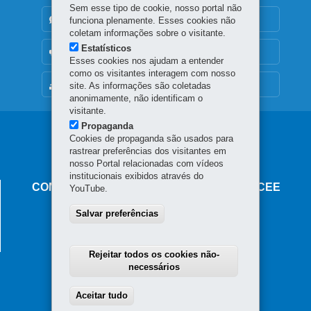
Sem esse tipo de cookie, nosso portal não
DENUNCIE CORRUPÇÃO
funciona plenamente. Esses cookies não
coletam informações sobre o visitante.
Estatísticos
OUVIDORIA
Esses cookies nos ajudam a entender
como os visitantes interagem com nosso
MAPA DO SITE
site. As informações são coletadas
anonimamente, não identificam o
visitante.
Propaganda
Navegação
Cookies de propaganda são usados para
rastrear preferências dos visitantes em
principal
nosso Portal relacionadas com vídeos
institucionais exibidos através do
CONSELHO ESTADUAL DE EDUCAÇÃO - CEE
YouTube.
Av. Presidente Kennedy, 2511 - Guaíra
Salvar preferências
80610-011
-
Curitiba
-
PR
MAPA
Fone:
41 3212-1150
E-mail: cee-pr@educacao.pr.gov.br
Rejeitar todos os cookies não-
necessários
Aceitar tudo
Withdraw consent