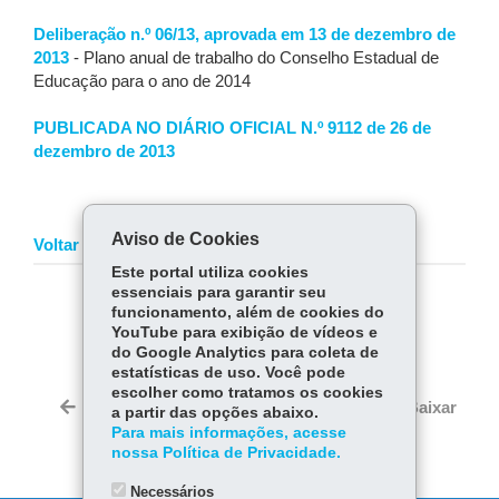
Deliberação n.º 06/13, aprovada em 13 de dezembro de
2013
- Plano anual de trabalho do Conselho Estadual de
Educação para o ano de 2014
PUBLICADA NO DIÁRIO OFICIAL N.º 9112 de 26 de
dezembro de 2013
Aviso de Cookies
Voltar
Este portal utiliza cookies
essenciais para garantir seu
COMPARTILHE:
funcionamento, além de cookies do
YouTube para exibição de vídeos e
Fa
W
do Google Analytics para coleta de
estatísticas de uso. Você pode
ce
ha
Tw
escolher como tratamos os cookies
bo
ts
Voltar
Início
Imprimir
Baixar
a partir das opções abaixo.
itt
ok
Ap
Para mais informações, acesse
er
nossa Política de Privacidade.
p
Necessários