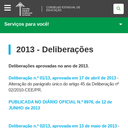
CONSELHO
ESTADUAL
CONSELHO ESTADUAL DE
EDUCAÇÃO
DE
EDUCAÇÃO
Serviços para você!
2013 - Deliberações
Deliberações aprovadas no ano de 2013.
Deliberação n.º 01/13, aprovada em 17 de abril de 2013
-
Alteração do parágrafo único do artigo 45 da Deliberação nº
02/2010-CEE/PR.
PUBLICADA NO DIÁRIO OFICIAL N.º 8976, de 12 de
JUNHO de 2013
Deliberação n.º 02/13, aprovada em 13 de maio de 2013
-