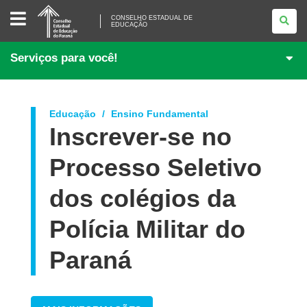
CONSELHO
ESTADUAL
CONSELHO ESTADUAL DE
EDUCAÇÃO
DE
EDUCAÇÃO
Serviços para você!
Educação
Ensino Fundamental
Inscrever-se no
Processo Seletivo
dos colégios da
Polícia Militar do
Paraná