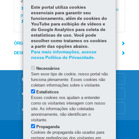
Serviços Relacionados:
Este portal utiliza cookies
Inscrever-se para seleção da Guarda Mirim do
essenciais para garantir seu
Paraná
funcionamento, além de cookies do
Consultar boletim escolar
YouTube para exibição de vídeos e
do Google Analytics para coleta de
estatísticas de uso. Você pode
escolher como tratamos os cookies
ÓRGÃO RESPONSÁVEL
a partir das opções abaixo.
Para mais informações, acesse
DEIXE SUA OPINIÃO
nossa Política de Privacidade.
Necessários
Sem esse tipo de cookie, nosso portal não
DENUNCIE CORRUPÇÃO
funciona plenamente. Esses cookies não
coletam informações sobre o visitante.
Estatísticos
OUVIDORIA
Esses cookies nos ajudam a entender
como os visitantes interagem com nosso
MAPA DO SITE
site. As informações são coletadas
anonimamente, não identificam o
visitante.
Propaganda
Navegação
Cookies de propaganda são usados para
rastrear preferências dos visitantes em