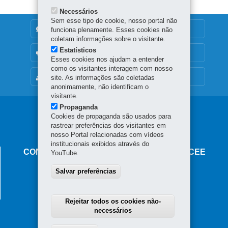
Necessários
Sem esse tipo de cookie, nosso portal não
DENUNCIE CORRUPÇÃO
funciona plenamente. Esses cookies não
coletam informações sobre o visitante.
Estatísticos
OUVIDORIA
Esses cookies nos ajudam a entender
como os visitantes interagem com nosso
MAPA DO SITE
site. As informações são coletadas
anonimamente, não identificam o
visitante.
Propaganda
Navegação
Cookies de propaganda são usados para
rastrear preferências dos visitantes em
principal
nosso Portal relacionadas com vídeos
institucionais exibidos através do
CONSELHO ESTADUAL DE EDUCAÇÃO - CEE
YouTube.
Av. Presidente Kennedy, 2511 - Guaíra
Salvar preferências
80610-011
-
Curitiba
-
PR
MAPA
Fone:
41 3212-1150
E-mail: cee-pr@seed.pr.gov.br
Rejeitar todos os cookies não-
necessários