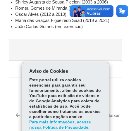
Shirley Augusta de Sousa Piccioni (2003 a 2006)
Romeu Gomes de Miranda (2007 a 2012)
Oscar Alves (2012 a 2019)
Maria das Graças Figueiredo Saad (2019 a 2021)
João Carlos Gomes (em exercício)
Aviso de Cookies
Este portal utiliza cookies
essenciais para garantir seu
COMPARTILHE:
funcionamento, além de cookies do
YouTube para exibição de vídeos e
Fa
W
do Google Analytics para coleta de
estatísticas de uso. Você pode
ce
ha
Tw
escolher como tratamos os cookies
bo
ts
Voltar
Início
Imprimir
Baixar
a partir das opções abaixo.
itt
ok
Ap
Para mais informações, acesse
er
nossa Política de Privacidade.
p