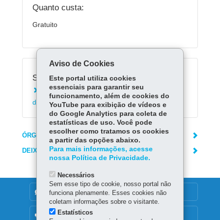
Quanto custa:
Gratuito
Aviso de Cookies
Serviços Relacionados:
Este portal utiliza cookies
essenciais para garantir seu
Acessar Registro de Classe On-line da Rede
funcionamento, além de cookies do
de Ensino (RCO)
YouTube para exibição de vídeos e
do Google Analytics para coleta de
estatísticas de uso. Você pode
escolher como tratamos os cookies
ÓRGÃO RESPONSÁVEL
a partir das opções abaixo.
Para mais informações, acesse
DEIXE SUA OPINIÃO
nossa Política de Privacidade.
Necessários
Sem esse tipo de cookie, nosso portal não
DENUNCIE CORRUPÇÃO
funciona plenamente. Esses cookies não
coletam informações sobre o visitante.
Estatísticos
OUVIDORIA