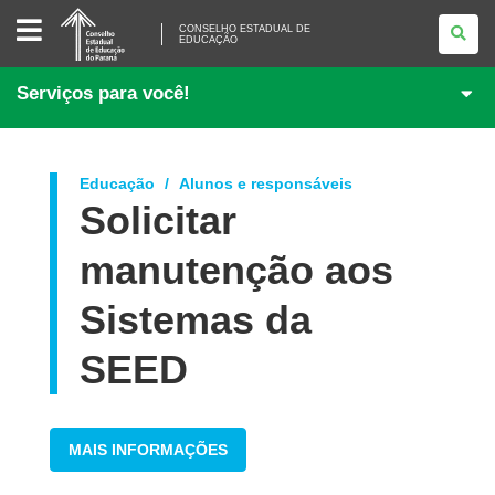
CONSELHO
ESTADUAL
CONSELHO ESTADUAL DE
EDUCAÇÃO
DE
EDUCAÇÃO
Serviços para você!
Educação
Alunos e responsáveis
Solicitar
manutenção aos
Sistemas da
SEED
MAIS INFORMAÇÕES